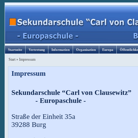
Startseite
Vertretung
Information
Organisation
Europa
Öffentlichke
Start
»
Impressum
Impressum
Sekundarschule “Carl von Clausewitz”
- Europaschule -
Straße der Einheit 35a
39288 Burg