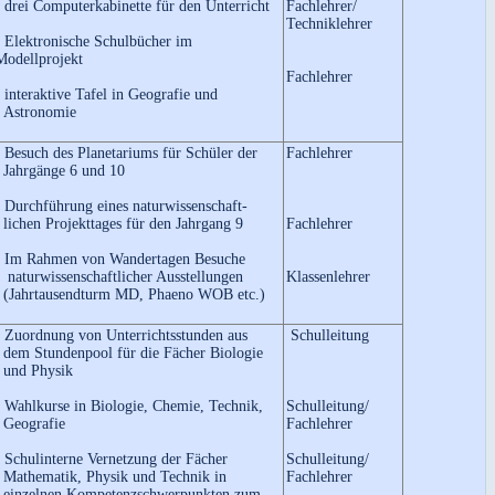
• drei Computerkabinette für den Unterricht
Fachlehrer/
Techniklehrer
• Elektronische Schulbücher im
Modellprojekt
Fachlehrer
• interaktive Tafel in Geografie und
Astronomie
• Besuch des Planetariums für Schüler der
Fachlehrer
Jahrgänge 6 und 10
• Durchführung eines naturwissenschaft-
lichen Projekttages für den Jahrgang 9
Fachlehrer
• Im Rahmen von Wandertagen Besuche
naturwissenschaftlicher Ausstellungen
Klassenlehrer
(Jahrtausendturm MD, Phaeno WOB etc.)
• Zuordnung von Unterrichtsstunden aus
Schulleitung
dem Stundenpool für die Fächer Biologie
und Physik
• Wahlkurse in Biologie, Chemie, Technik,
Schulleitung/
Geografie
Fachlehrer
• Schulinterne Vernetzung der Fächer
Schulleitung/
Mathematik, Physik und Technik in
Fachlehrer
einzelnen Kompetenzschwerpunkten zum