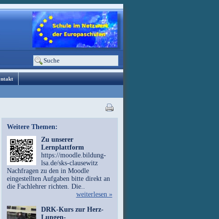
ntakt
Weitere Themen:
Zu unserer
Lernplattform
https://moodle.bildung-
lsa.de/sks-clausewitz
Nachfragen zu den in Moodle
eingestellten Aufgaben bitte direkt an
die Fachlehrer richten. Die..
weiterlesen »
DRK-Kurs zur Herz-
Lungen-