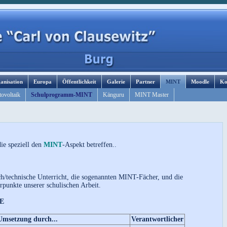
anisation
Europa
Öffentlichkeit
Galerie
Partner
MINT
Moodle
Ko
ovoltaik
Schulprogramm-MINT
Känguru
MINT Master
e speziell den
MINT
-Aspekt betreffen..
ch/technische Unterricht, die sogenannten MINT-Fächer, und die
punkte unserer schulischen Arbeit.
E
Umsetzung durch...
Verantwortlicher