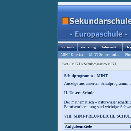
Startseite
Vertretung
Information
Org
MINT-Kriterien
MINT-Schwerpunkte
Phot
Start
»
MINT
»
Schulprogramm-MINT
Schulprogramm - MINT
Auszüge aus unserem Schulprogramm, di
II. Unsere Schule
Der mathematisch – naturwissenschaftli
Berufsvorbereitung sind wichtige Schwer
VIII. MINT-FREUNDLICHE SCHUL
Aufgaben/Ziele