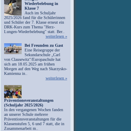
Wiederbelebung in
Klasse 7
Auch im Schuljahr
2025/2026 fand für die Schülerinnen
und Schüler der 7. Klasse erneut ein
DRK-Kurs zum Thema "Herz-
Lungen-Wiederbelebung" statt. Ber..
weiterlesen »
Bei Freunden zu Gast
Eine Reisegruppe der
Sekundarschule „Carl
von Clausewitz“/Europaschule hat
sich am 18.05.2025 am frühen
Morgen auf den Weg nach Skarzysko-
Kamienna in..
weiterlesen »
Präventionsveranstaltungen
(Schuljahr 2025/2026)
In den vergangenen Wochen fanden
an unserer Schule mehrere
Präventionsveranstaltungen für die
Klassenstufen 5, 6 und 7 statt, die in
Zusammenarbeit m..