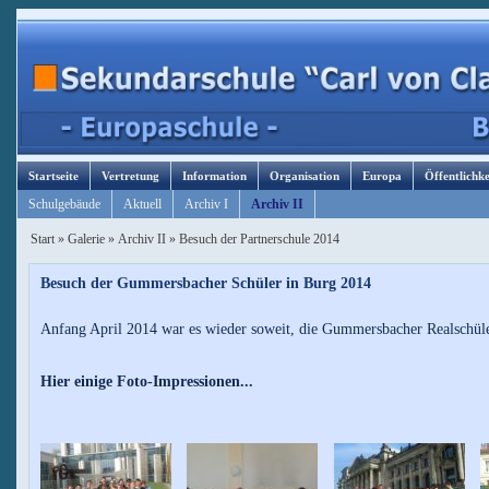
Startseite
Vertretung
Information
Organisation
Europa
Öffentlichke
Schulgebäude
Aktuell
Archiv I
Archiv II
Start
»
Galerie
»
Archiv II
»
Besuch der Partnerschule 2014
Besuch der Gummersbacher Schüler in Burg 2014
Anfang April 2014 war es wieder soweit, die Gummersbacher Realschüle
Hier einige Foto-Impressionen...