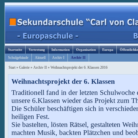
Startseite
Vertretung
Information
Organisation
Europa
Öffentlichke
Schulgebäude
Aktuell
Archiv I
Archiv II
Start
»
Galerie
»
Archiv II
»
Weihnachtsprojekt der 6. Klassen 2016
Weihnachtsprojekt der 6. Klassen
Traditionell fand in der letzten Schulwoche
unsere 6.Klassen wieder das Projekt zum Th
Die Schüler beschäftigen sich in verschie
heiligen Fest.
Sie bastelten, lösten Rätsel, gestalteten Wei
machten Musik, backten Plätzchen und beo